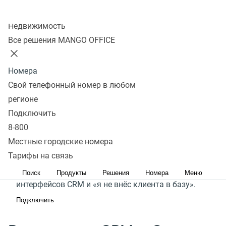
Любой бизнес стремится к эффективному
Колл-центр
управлению продажами и контактами
Недвижимость
с клиентами. Однако, внедрение, настройка
Все решения MANGO OFFICE
и обслуживание сложных CRM-систем могут
требовать значительных ресурсов. А ручной учет
Номера
информации крайне трудоемкая и не точная
Свой телефонный номер в любом
работа.
регионе
Подключить
Сделки MANGO OFFICE – простой способ навести
8-800
порядок в управлении продажами. Он добавляет
Местные городские номера
клиентов в базу, обзванивает их и ведёт воронку
Тарифы на связь
продаж. Больше никаких сложных
Поиск
Продукты
Решения
Номера
Меню
интерфейсов CRM и «я не внёс клиента в базу».
Подключить