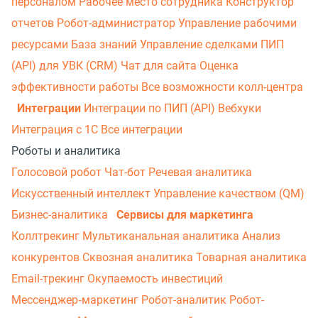
персоналом
Рабочее место сотрудника
Конструктор
отчетов
Робот-администратор
Управление рабочими
ресурсами
База знаний
Управление сделками
ПИП
(API) для УВК (CRM)
Чат для сайта
Оценка
эффективности работы
Все возможности колл-центра
Интеграции
Интеграции по ПИП (API)
Вебхуки
Интеграция с 1С
Все интеграции
Роботы и аналитика
Голосовой робот
Чат-бот
Речевая аналитика
Искусственный интеллект
Управление качеством (QM)
Бизнес-аналитика
Сервисы для маркетинга
Коллтрекинг
Мультиканальная аналитика
Анализ
конкурентов
Сквозная аналитика
Товарная аналитика
Email-трекинг
Окупаемость инвестиций
Мессенджер‑маркетинг
Робот-аналитик
Робот-