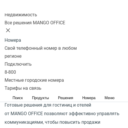
Колл-центр
Получить консультацию
Недвижимость
Все решения MANGO OFFICE
В условиях санкций спрос на внутренний туризм
растет. Государство активно инвестирует в развитие
Номера
туристических кластеров, и поток туристов
Свой телефонный номер в любом
закономерно увеличивается. Гостиницам важно
регионе
организовать надежную коммуникацию во всех
Подключить
каналах и оперативно реагировать на запросы
8-800
и потребности потенциальных клиентов, чтобы
Местные городские номера
те не ушли к конкурентам.
Тарифы на связь
Поиск
Продукты
Решения
Номера
Меню
Готовые решения для гостиниц и отелей
от MANGO OFFICE позволяют эффективно управлять
коммуникациями, чтобы повысить продажи