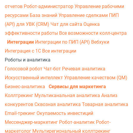
отчетов
Робот-администратор
Управление рабочими
ресурсами
База знаний
Управление сделками
ПИП
(API) для УВК (CRM)
Чат для сайта
Оценка
эффективности работы
Все возможности колл-центра
Интеграции
Интеграции по ПИП (API)
Вебхуки
Интеграция с 1С
Все интеграции
Роботы и аналитика
Голосовой робот
Чат-бот
Речевая аналитика
Искусственный интеллект
Управление качеством (QM)
Бизнес-аналитика
Сервисы для маркетинга
Коллтрекинг
Мультиканальная аналитика
Анализ
конкурентов
Сквозная аналитика
Товарная аналитика
Email-трекинг
Окупаемость инвестиций
Мессенджер‑маркетинг
Робот-аналитик
Робот-
маркетолог
Мультирегиональный коллтрекинг