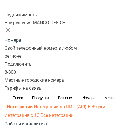
рассылки
Распределение звонков
Манго Мобайл
Колл-центр
Интеграция с ОПДкРК
Автоинформатор
Недвижимость
Автосекретарь
Обратный звонок с сайта
Все
Все решения MANGO OFFICE
возможности ВАТС
Контакт-центр
Номера
Омниканальный контакт-центр
Исходящий обзвон
Свой телефонный номер в любом
Омниканальные коммуникации
Управление
регионе
персоналом
Рабочее место сотрудника
Конструктор
Подключить
8-800
отчетов
Робот-администратор
Управление рабочими
Местные городские номера
ресурсами
База знаний
Управление сделками
ПИП
Тарифы на связь
(API) для УВК (CRM)
Чат для сайта
Оценка
эффективности работы
Все возможности колл-центра
Поиск
Продукты
Решения
Номера
Меню
Интеграции
Интеграции по ПИП (API)
Вебхуки
Интеграция с 1С
Все интеграции
Роботы и аналитика