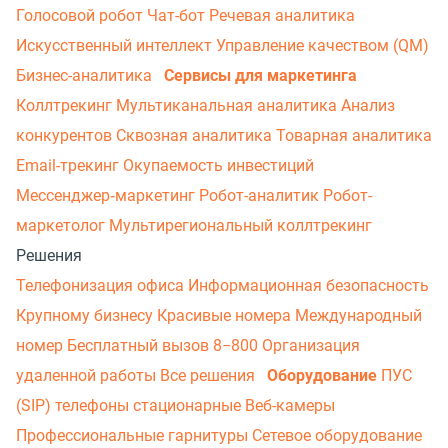
Голосовой робот
Чат-бот
Речевая аналитика
Искусственный интеллект
Управление качеством (QM)
Бизнес-аналитика
Сервисы для маркетинга
Коллтрекинг
Мультиканальная аналитика
Анализ
конкурентов
Сквозная аналитика
Товарная аналитика
Email-трекинг
Окупаемость инвестиций
Мессенджер‑маркетинг
Робот-аналитик
Робот-
маркетолог
Мультирегиональный коллтрекинг
Решения
Телефонизация офиса
Информационная безопасность
Крупному бизнесу
Красивые номера
Международный
номер
Бесплатный вызов 8−800
Организация
удаленной работы
Все решения
Оборудование
ПУС
(SIP) телефоны стационарные
Веб-камеры
Профессиональные гарнитуры
Сетевое оборудование